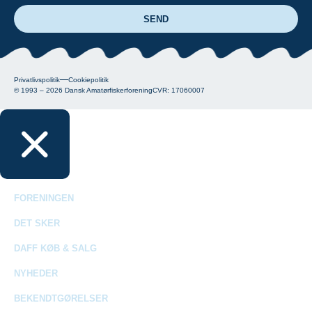
SEND
Privatlivspolitik
Cookiepolitik
© 1993 – 2026
Dansk Amatørfiskerforening
CVR: 17060007
FORENINGEN
DET SKER
DAFF KØB & SALG
NYHEDER
BEKENDTGØRELSER