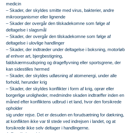
medicin
– Skader, der skyldes smitte med virus, bakterier, andre
mikroorganismer eller lignende
– Skader der overgår den tilskadekomne som følge af
deltagelse i slagsmål
– Skader, der overgår den tilskadekomne som følge af
deltagelse i ulovlige handlinger
– Skader, der indtræder under deltagelse i boksning, motorløb
af enhver art, bjergbestigning,
faldskærmsudspring og drageflyvning eller sportsgrene, der
kan sidestilles hermed
– Skader, der skyldes udløsning af atomenergi, under alle
forhold, herunder krig
– Skader, der skyldes konflikter i form af krig, oprør eller
borgerlige uroligheder, medmindre skaden indtræffer inden en
måned efter konfliktens udbrud i et land, hvor den forsikrede
opholder
sig under rejse. Det er desuden en forudsætning for dækning,
at konflikten ikke var til stede ved indrejsen i landet, og at
forsikrede ikke selv deltager i handlingerne.