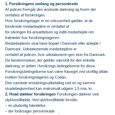
1. Forsikringens omfang og personkreds
Af policen fremgår den ønskede dækning og hvem der
omfattes af forsikringen.
Hvis forsikringstager er en virksomhed gælder, at de
forsikrede medarbejdere er omfattet af
for-sikringen fra ansættelsen og indtil medarbejde-ren
fratræder hos forsikringstageren.
Medarbejderen skal have bopæl i Danmark eller arbejde i
Danmark. Udstationerede medarbejdere er
omfattet af policen, hvis udstationerin-gen sker fra Danmark.
De bestemmelser, der gælder særskilt for den enkelte
dækning, er anført i forsikrings-betingelserne for disse.
Forsikringsbetingelserne kan være fraveget ved skriftlig aftale
mellem forsikringstageren og Codan.
Den samlede erstatningsudbetaling ved en og samme
skadebegivenhed kan maksimalt udgøre 1,5 mia. kr.
2. Hvad dækker forsikringen
Forsikringen dækker ved
ulykkestilfælde. Ved ulykkestilfælde forstås:
– en pludselig hændelse
– der forårsager personskade