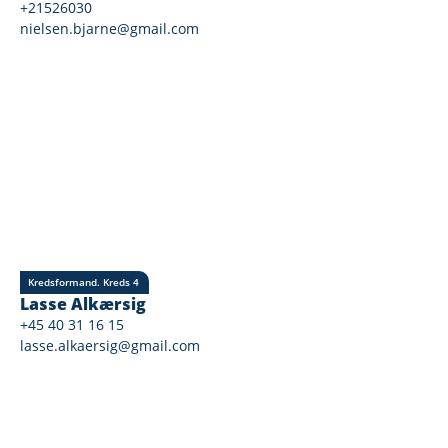
+21526030
nielsen.bjarne@gmail.com
Kredsformand. Kreds 4
Lasse Alkærsig
+45 40 31 16 15
lasse.alkaersig@gmail.com