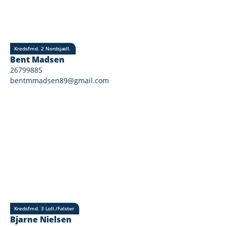
Kredsfmd. 2 Nordsjæll.
Bent Madsen
26799885
bentmmadsen89@gmail.com
Kredsfmd. 3 Loll./Falster
Bjarne Nielsen