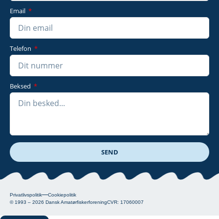
Email
Telefon
Beksed
SEND
Privatlivspolitik
Cookiepolitik
© 1993 – 2026
Dansk Amatørfiskerforening
CVR: 17060007