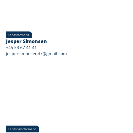
Landsformand
Jesper Simonsen
+45 53 67 41 41
jespersimonsendk@gmail.com
Landsnæstformand