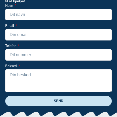
til at hjælpe!
Navn
Email
Telefon
Beksed
SEND