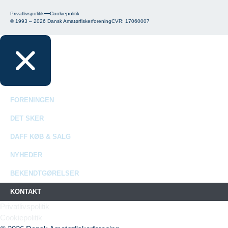
Privatlivspolitik
Cookiepolitik
© 1993 – 2026
Dansk Amatørfiskerforening
CVR: 17060007
FORENINGEN
DET SKER
DAFF KØB & SALG
NYHEDER
BEKENDTGØRELSER
KONTAKT
Privatlivspolitik
Cookiepolitik