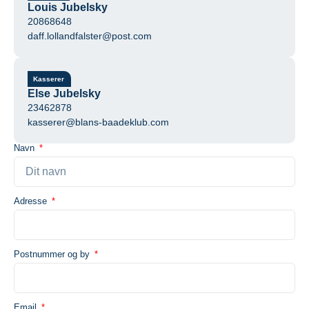
Louis Jubelsky
20868648
daff.lollandfalster@post.com
Kasserer
Else Jubelsky
23462878
kasserer@blans-baadeklub.com
Navn
Adresse
Postnummer og by
Email