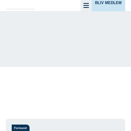
BLIV MEDLEM
Dansk Amatørfiskerforening
Lolland/Falster afd 27
Meld dig ind her. Kontingent 400,00 kr, årlig
Formand