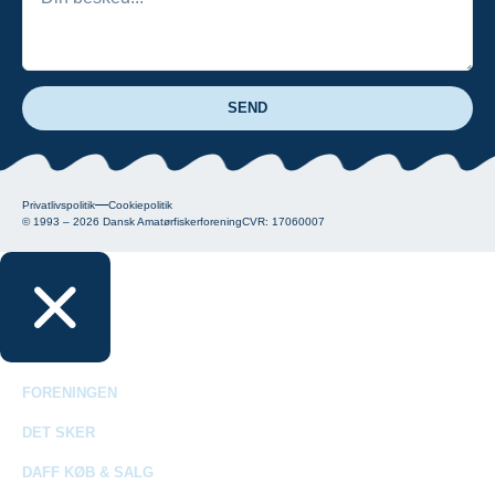
SEND
Privatlivspolitik
Cookiepolitik
© 1993 – 2026
Dansk Amatørfiskerforening
CVR: 17060007
FORENINGEN
DET SKER
DAFF KØB & SALG