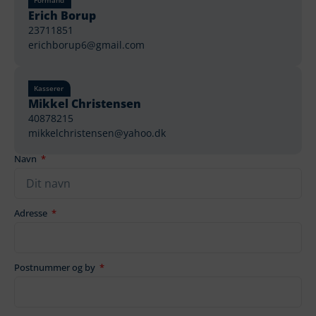
Formand
Erich Borup
23711851
erichborup6@gmail.com
Kasserer
Mikkel Christensen
40878215
mikkelchristensen@yahoo.dk
Navn
Adresse
Postnummer og by