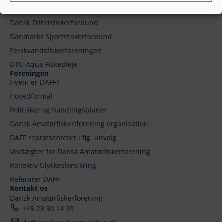
Småbådsfiskeri
Dansk Fritidsfiskerforbund
Danmarks Sportsfiskerforbund
Ferskvandsfiskerforeningen
DTU Aqua Fiskepleje
Foreningen
Hvem er DAFF?
Hovedformål
Politikker og handlingsplaner
Dansk Amatørfiskeriforening organisation
DAFF repræsenteret i flg. udvalg
Vedtægter for Dansk Amatørfiskerforening
Kollektiv Ulykkesforsikring
Referater DAFF
Kontakt os
Dansk Amatørfiskerforening
+45 23 30 14 39