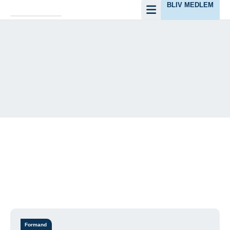
BLIV MEDLEM
Kreds 10 – Gjøl fiske- og
bådelaug
Meld dig ind her. Kontingent 400,00 kr, årlig
Formand