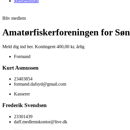
Medlemsblad
Bliv medlem
Amatørfiskerforeningen for Sø
Meld dig ind her. Kontingent 400,00 kr, årlig
Formand
Kurt Asmussen
23403854
formand.dafsyd@gmail.com
Kasserer
Frederik Svendsen
23301439
daff.medlemskontor@live.dk