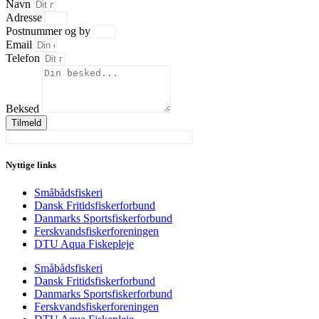
Navn
Adresse
Postnummer og by
Email
Telefon
Beksed
Tilmeld
Nyttige links
Småbådsfiskeri
Dansk Fritidsfiskerforbund
Danmarks Sportsfiskerforbund
Ferskvandsfiskerforeningen
DTU Aqua Fiskepleje
Småbådsfiskeri
Dansk Fritidsfiskerforbund
Danmarks Sportsfiskerforbund
Ferskvandsfiskerforeningen