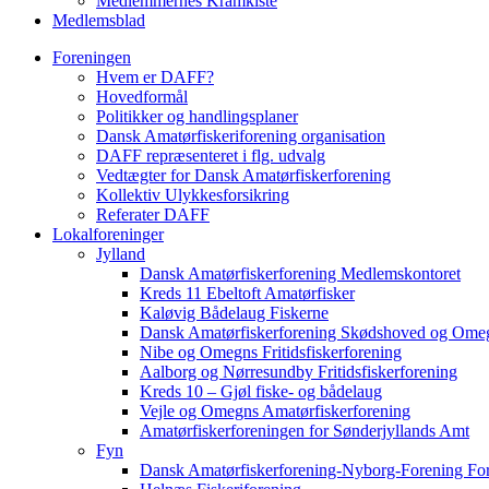
Medlemmernes Kramkiste
Medlemsblad
Foreningen
Hvem er DAFF?
Hovedformål
Politikker og handlingsplaner
Dansk Amatørfiskeriforening organisation
DAFF repræsenteret i flg. udvalg
Vedtægter for Dansk Amatørfiskerforening
Kollektiv Ulykkesforsikring
Referater DAFF
Lokalforeninger
Jylland
Dansk Amatørfiskerforening Medlemskontoret
Kreds 11 Ebeltoft Amatørfisker
Kaløvig Bådelaug Fiskerne
Dansk Amatørfiskerforening Skødshoved og Ome
Nibe og Omegns Fritidsfiskerforening
Aalborg og Nørresundby Fritidsfiskerforening
Kreds 10 – Gjøl fiske- og bådelaug
Vejle og Omegns Amatørfiskerforening
Amatørfiskerforeningen for Sønderjyllands Amt
Fyn
Dansk Amatørfiskerforening-Nyborg-Forening For 