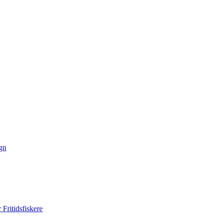
gn
Fritidsfiskere