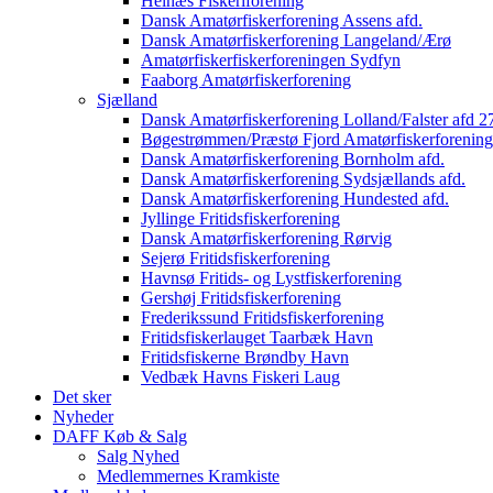
Helnæs Fiskeriforening
Dansk Amatørfiskerforening Assens afd.
Dansk Amatørfiskerforening Langeland/Ærø
Amatørfiskerfiskerforeningen Sydfyn
Faaborg Amatørfiskerforening
Sjælland
Dansk Amatørfiskerforening Lolland/Falster afd 2
Bøgestrømmen/Præstø Fjord Amatørfiskerforening
Dansk Amatørfiskerforening Bornholm afd.
Dansk Amatørfiskerforening Sydsjællands afd.
Dansk Amatørfiskerforening Hundested afd.
Jyllinge Fritidsfiskerforening
Dansk Amatørfiskerforening Rørvig
Sejerø Fritidsfiskerforening
Havnsø Fritids- og Lystfiskerforening
Gershøj Fritidsfiskerforening
Frederikssund Fritidsfiskerforening
Fritidsfiskerlauget Taarbæk Havn
Fritidsfiskerne Brøndby Havn
Vedbæk Havns Fiskeri Laug
Det sker
Nyheder
DAFF Køb & Salg
Salg Nyhed
Medlemmernes Kramkiste