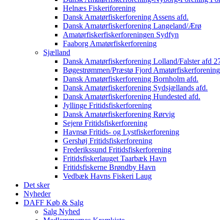
Helnæs Fiskeriforening
Dansk Amatørfiskerforening Assens afd.
Dansk Amatørfiskerforening Langeland/Ærø
Amatørfiskerfiskerforeningen Sydfyn
Faaborg Amatørfiskerforening
Sjælland
Dansk Amatørfiskerforening Lolland/Falster afd 2
Bøgestrømmen/Præstø Fjord Amatørfiskerforening
Dansk Amatørfiskerforening Bornholm afd.
Dansk Amatørfiskerforening Sydsjællands afd.
Dansk Amatørfiskerforening Hundested afd.
Jyllinge Fritidsfiskerforening
Dansk Amatørfiskerforening Rørvig
Sejerø Fritidsfiskerforening
Havnsø Fritids- og Lystfiskerforening
Gershøj Fritidsfiskerforening
Frederikssund Fritidsfiskerforening
Fritidsfiskerlauget Taarbæk Havn
Fritidsfiskerne Brøndby Havn
Vedbæk Havns Fiskeri Laug
Det sker
Nyheder
DAFF Køb & Salg
Salg Nyhed