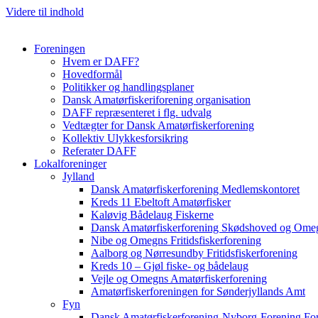
Videre til indhold
Foreningen
Hvem er DAFF?
Hovedformål
Politikker og handlingsplaner
Dansk Amatørfiskeriforening organisation
DAFF repræsenteret i flg. udvalg
Vedtægter for Dansk Amatørfiskerforening
Kollektiv Ulykkesforsikring
Referater DAFF
Lokalforeninger
Jylland
Dansk Amatørfiskerforening Medlemskontoret
Kreds 11 Ebeltoft Amatørfisker
Kaløvig Bådelaug Fiskerne
Dansk Amatørfiskerforening Skødshoved og Ome
Nibe og Omegns Fritidsfiskerforening
Aalborg og Nørresundby Fritidsfiskerforening
Kreds 10 – Gjøl fiske- og bådelaug
Vejle og Omegns Amatørfiskerforening
Amatørfiskerforeningen for Sønderjyllands Amt
Fyn
Dansk Amatørfiskerforening-Nyborg-Forening For 